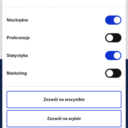
Pobierz i wypełnij deklarację, a następnie zgłoś
się z nią do nas.
Wybór
Pobierz
Niezbędne
zgody
Preferencje
Statystyka
Marketing
KONTAKT
Masz dodatkowe pytania ? Zapraszamy do
kontaktu
Zezwól na wszystkie
Zezwól na wybór
DANE KONTAKTOWE