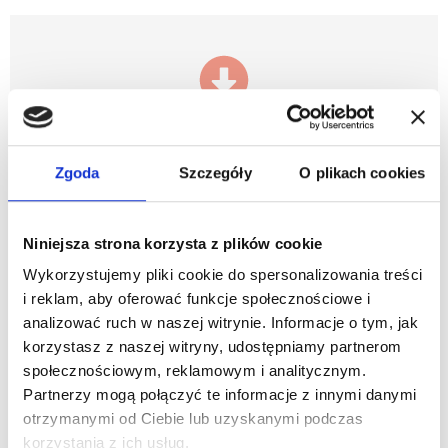
Wypełnij deklarację on-line
Kliknij w przycisk po prawej stronie, aby obejrzeć
Zgoda
Szczegóły
O plikach cookies
film instruktażowy dotyczący złożenia e-
deklaracji.
Instrukcja
Niniejsza strona korzysta z plików cookie
Wykorzystujemy pliki cookie do spersonalizowania treści
i reklam, aby oferować funkcje społecznościowe i
analizować ruch w naszej witrynie. Informacje o tym, jak
korzystasz z naszej witryny, udostępniamy partnerom
społecznościowym, reklamowym i analitycznym.
Partnerzy mogą połączyć te informacje z innymi danymi
otrzymanymi od Ciebie lub uzyskanymi podczas
Deklaracja papierowa
korzystania z ich usług.