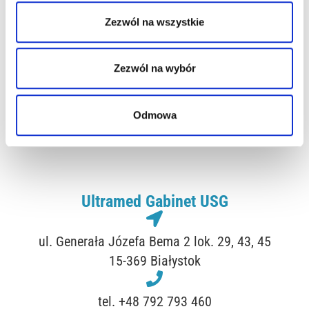
wstępnego badania USG jamy brzusznej oraz oceny po
podaniu porcji płynu.
Zezwól na wszystkie
Zezwól na wybór
TUTAJ MOŻESZ WYKONAĆ BADANIE
USG
Odmowa
W zakresie badań USG współpracujemy z Ultramed
Ultramed Gabinet USG
ul. Generała Józefa Bema 2 lok. 29, 43, 45
15-369 Białystok
tel. +48 792 793 460