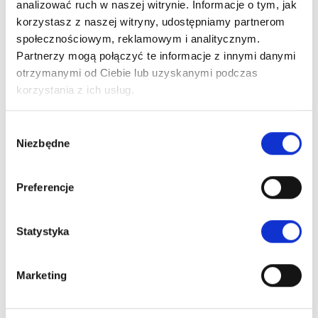
Wszystkie dzieci
należy napoić około 20-30 min. przed
analizować ruch w naszej witrynie. Informacje o tym, jak
korzystasz z naszej witryny, udostępniamy partnerom
badaniem.
społecznościowym, reklamowym i analitycznym.
Partnerzy mogą połączyć te informacje z innymi danymi
Przygotowanie do badania w kierunku
otrzymanymi od Ciebie lub uzyskanymi podczas
refluksu żołądkowo-przełykowego u dzieci
korzystania z ich usług.
(GERD).
Wybór
Niezbędne
zgody
Przygotowanie do badania w kierunku refluksu jest
dokładnie takie samo jak przygotowanie do badaniaUSG
Preferencje
jamy brzusznej.
Na badanie należy zabrać ze sobą około 200-300 ml
Statystyka
niezagęszczonego płynu:
woda niegazowana, mleko, niezagęszczony napój.
Marketing
Całe badanie składa się z dwóch części –