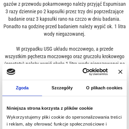
gazów z przewodu pokarmowego należy przyjąć Espumisan
3 razy dziennie po 2 kapsułki przez trzy dni poprzedzające
badanie oraz 3 kapsułki rano na czczo w dniu badania.
Ponadto na godzinę przed badaniem należy wypić ok. 1 litra
wody niegazowanej.
W przypadku
USG układu moczowego
, a przede
wszystkim
pęcherza moczowego oraz gruczołu krokowego
(prostaty)
należy wypić około 1 litra wody niegazowanej na
godzinę przed badaniem.
Dzieci
do 2 roku życia
nie wymagają przygotowania do
Zgoda
Szczegóły
O plikach cookies
badania USG.
Dzieci od 2 do 8 roku życia
powinny być na czczo około 3
Niniejsza strona korzysta z plików cookie
godziny przed badaniem.
Dzieci powyżej 8 roku życia
powinny być na czczo około 4
Wykorzystujemy pliki cookie do spersonalizowania treści
godzin przed badaniem.
i reklam, aby oferować funkcje społecznościowe i